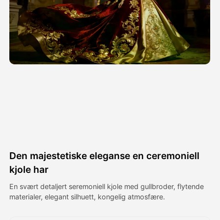
Avatar Video
▼
AI Video
▼
Foto
▼
Andre verktøy
▼
Se alle maler
Den majestetiske eleganse en ceremoniell
Galleri
kjole har
En svært detaljert seremoniell kjole med gullbroder, flytende
materialer, elegant silhuett, kongelig atmosfære.
Blogg