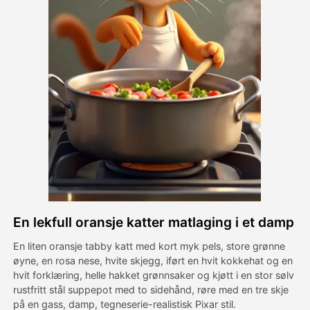
Avatar Video
▼
AI Video
▼
Foto
▼
Andre verktøy
▼
Se alle maler
En lekfull oransje katter matlaging i et damp
Galleri
En liten oransje tabby katt med kort myk pels, store grønne
øyne, en rosa nese, hvite skjegg, iført en hvit kokkehat og en
hvit forklæring, helle hakket grønnsaker og kjøtt i en stor sølv
Blogg
rustfritt stål suppepot med to sidehånd, røre med en tre skje
på en gass, damp, tegneserie-realistisk Pixar stil.