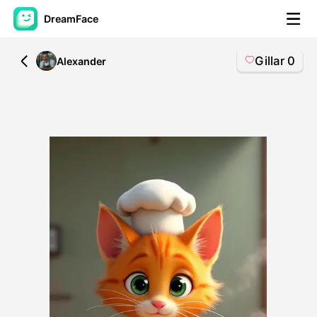
DreamFace
Gillar
0
All
Alexander
AI-verktøy
Avatar Video
▼
AI Video
▼
Foto
▼
Andre verktøy
▼
Se alle verktøy
Maler