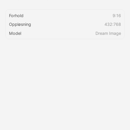
Priser
Forhold
9:16
Oppløsning
432:768
Model
Dream Image
API