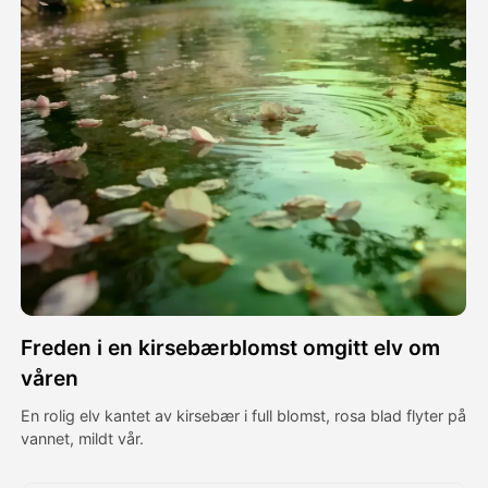
Avatar Video
▼
AI Video
▼
Foto
▼
Andre verktøy
▼
Se alle maler
Freden i en kirsebærblomst omgitt elv om
Galleri
våren
En rolig elv kantet av kirsebær i full blomst, rosa blad flyter på
vannet, mildt vår.
Blogg