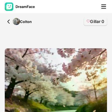
DreamFace
Gillar
0
All
Colton
AI-verktøy
Avatar Video
▼
AI Video
▼
Foto
▼
Andre verktøy
▼
Se alle verktøy
Maler