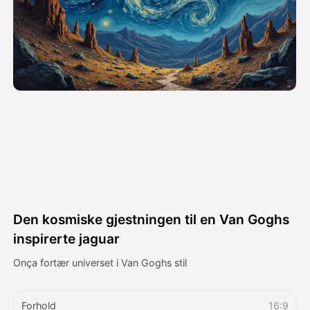
Avatar Video
▼
AI Video
▼
Foto
▼
Andre verktøy
▼
Se alle maler
Den kosmiske gjestningen til en Van Goghs
Galleri
inspirerte jaguar
Onça fortær universet i Van Goghs stil
Blogg
Forhold
16:9