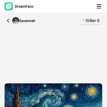
DreamFace
Gillar
0
All
Savannah
AI-verktøy
Avatar Video
▼
AI Video
▼
Foto
▼
Andre verktøy
▼
Se alle verktøy
Maler