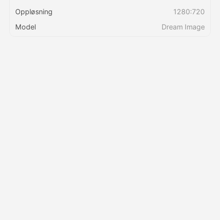
Oppløsning
1280:720
Priser
Model
Dream Image
API