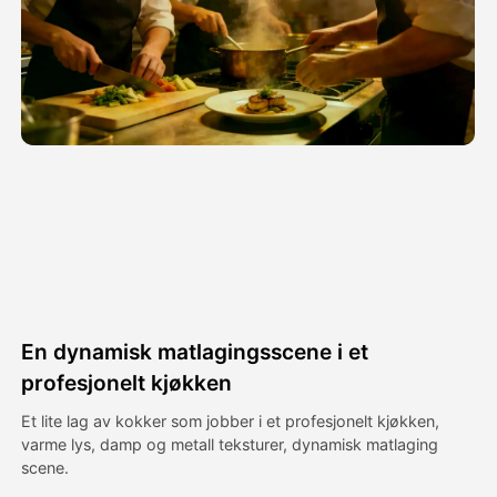
Avatar Video
▼
AI Video
▼
Foto
▼
Andre verktøy
▼
Se alle maler
En dynamisk matlagingsscene i et
Galleri
profesjonelt kjøkken
Et lite lag av kokker som jobber i et profesjonelt kjøkken,
varme lys, damp og metall teksturer, dynamisk matlaging
Blogg
scene.