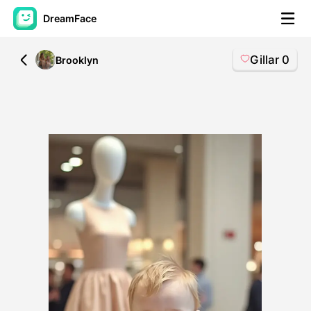
DreamFace
Gillar
0
All
Brooklyn
AI-verktøy
Avatar Video
▼
AI Video
▼
Foto
▼
Andre verktøy
▼
Se alle verktøy
Maler