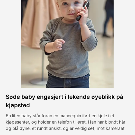
Avatar Video
▼
AI Video
▼
Foto
▼
Andre verktøy
▼
Se alle maler
Søde baby engasjert i lekende øyeblikk på
Galleri
kjøpsted
En liten baby står foran en mannequin iført en kjole i et
kjøpesenter, og holder en telefon til øret. Han har blondt hår
Blogg
og blå øyne, et rundt ansikt, og er veldig søt, mot kameraet.