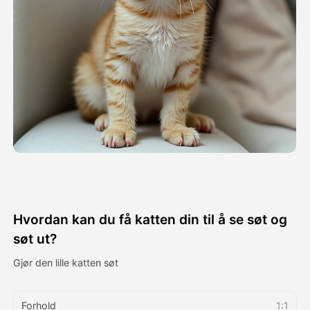
Avatar Video
▼
AI Video
▼
Foto
▼
Andre verktøy
▼
Se alle maler
Hvordan kan du få katten din til å se søt og
Galleri
søt ut?
Gjør den lille katten søt
Blogg
Forhold
1:1