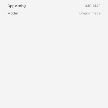
Oppløsning
1440:1440
Priser
Model
Dream Image
API