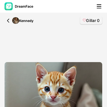
DreamFace
Gillar
0
All
Kennedy
AI-verktøy
Avatar Video
▼
AI Video
▼
Foto
▼
Andre verktøy
▼
Se alle verktøy
Maler