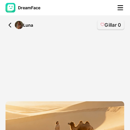
DreamFace
Gillar
0
All
Luna
AI-verktøy
Avatar Video
▼
AI Video
▼
Foto
▼
Andre verktøy
▼
Se alle verktøy
Maler