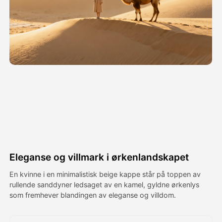
Avatar Video
▼
AI Video
▼
Foto
▼
Andre verktøy
▼
Se alle maler
Eleganse og villmark i ørkenlandskapet
Galleri
En kvinne i en minimalistisk beige kappe står på toppen av
rullende sanddyner ledsaget av en kamel, gyldne ørkenlys
som fremhever blandingen av eleganse og villdom.
Blogg