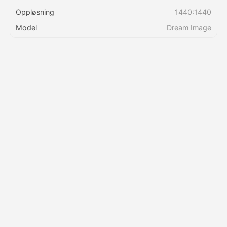
Oppløsning
1440:1440
Priser
Model
Dream Image
API