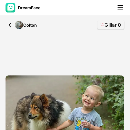
DreamFace
Gillar
0
All
Colton
AI-verktøy
Avatar Video
▼
AI Video
▼
Foto
▼
Andre verktøy
▼
Se alle verktøy
Maler