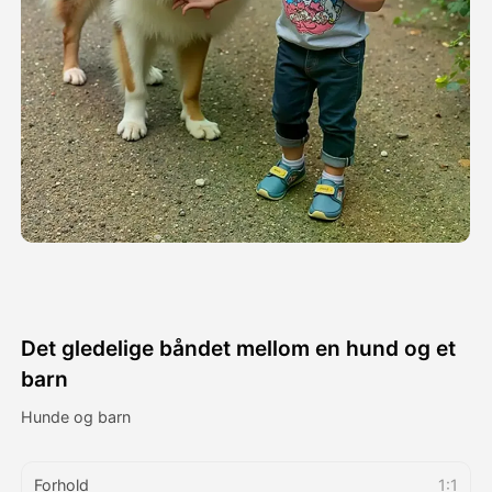
Avatar Video
▼
AI Video
▼
Foto
▼
Andre verktøy
▼
Se alle maler
Det gledelige båndet mellom en hund og et
Galleri
barn
Hunde og barn
Blogg
Forhold
1:1