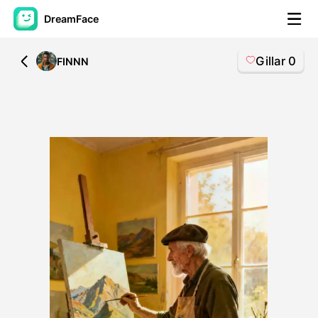
DreamFace
Gillar
0
All
FINNN
AI-verktøy
Avatar Video
▼
AI Video
▼
Foto
▼
Andre verktøy
▼
Se alle verktøy
Maler