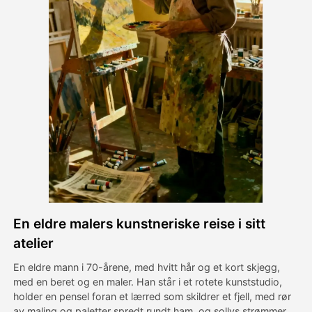
Avatar Video
▼
AI Video
▼
Foto
▼
Andre verktøy
▼
Se alle maler
En eldre malers kunstneriske reise i sitt
Galleri
atelier
En eldre mann i 70-årene, med hvitt hår og et kort skjegg,
med en beret og en maler. Han står i et rotete kunststudio,
Blogg
holder en pensel foran et lærred som skildrer et fjell, med rør
av maling og paletter spredt rundt ham, og sollys strømmer