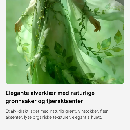
Avatar Video
▼
AI Video
▼
Foto
▼
Andre verktøy
▼
Se alle maler
Elegante alverklær med naturlige
Galleri
grønnsaker og fjæraktsenter
Et alv-drakt laget med naturlig grønt, vinstokker, fjær
aksenter, lyse organiske teksturer, elegant silhuett.
Blogg