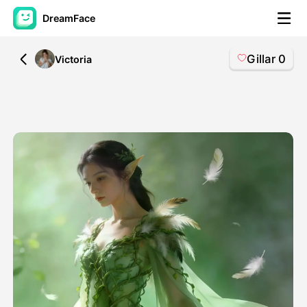
DreamFace
Gillar
0
All
Victoria
AI-verktøy
Avatar Video
▼
AI Video
▼
Foto
▼
Andre verktøy
▼
Se alle verktøy
Maler