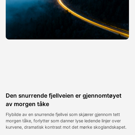
Avatar Video
▼
AI Video
▼
Foto
▼
Andre verktøy
▼
Se alle maler
Den snurrende fjellveien er gjennomtøyet
Galleri
av morgen tåke
Flybilde av en snurrende fjellvei som skjærer gjennom tett
morgen tåke, forlytter som danner lyse ledende linjer over
Blogg
kurvene, dramatisk kontrast mot det mørke skoglandskapet.