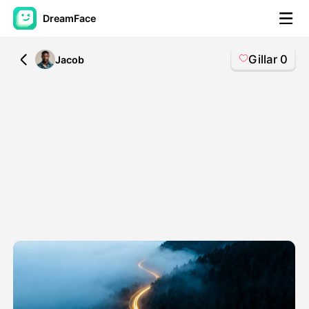
DreamFace
Gillar
0
All
Jacob
AI-verktøy
Avatar Video
▼
AI Video
▼
Foto
▼
Andre verktøy
▼
Se alle verktøy
Maler