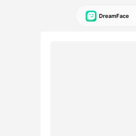
DreamFace
AI-verktøy
Utforsk de kraftigste AI-ve
avatarer, videoer og bilder.
Galleri
Oppdag og gjenskap impone
effekter laget med våre AI-
Priser
Velg en plan med fleksible 
passer dine kreative behov.