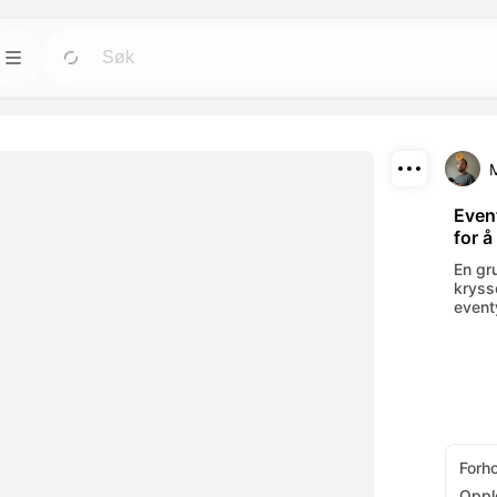
Maler
Gå
Gå
rktøyene for
Start prosjekter raskt med ferdige design for
alle behov.
Last ned
Blogg
Gå
Gå
Event
for å
rende visuelle
Les innsikt, oppdateringer og tips om
Del
verktøy.
Dreamface AI kreativ teknologi.
En gr
kryss
API
event
Gå
Gå
alternativer som
Integrer våre AI-funksjoner enkelt i dine egne
applikasjoner.
Forh
Oppl