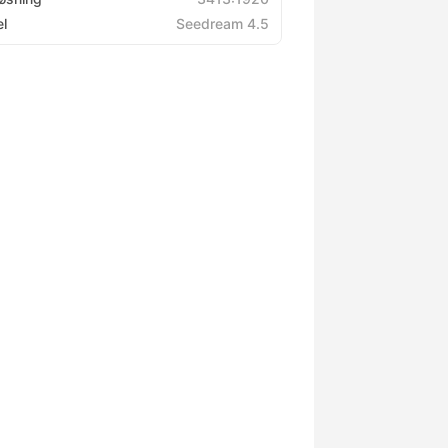
l
Seedream 4.5