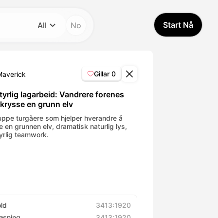
Start Nå
All
No
Kategori
All
Gillar
0
Maverick
Avatar Video
yrlig lagarbeid: Vandrere forenes
 krysse en grunn elv
Pet Video
uppe turgåere som hjelper hverandre å
e en grunnen elv, dramatisk naturlig lys,
yrlig teamwork.
AI Video
AI Photo
Trendy Template
old
3413:1920
øsning
3413:1920