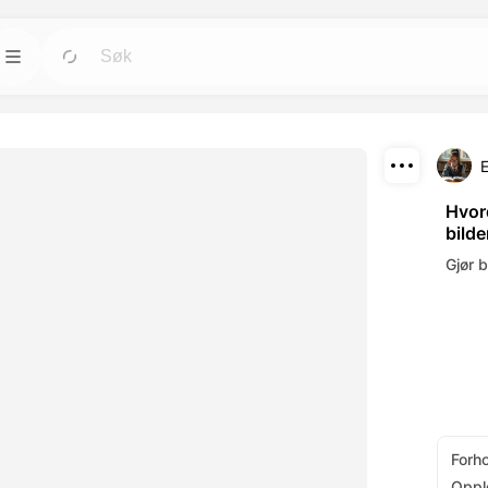
Maler
Gå
Gå
rktøyene for
Start prosjekter raskt med ferdige design for
alle behov.
Last ned
Blogg
Gå
Gå
Hvor
bild
rende visuelle
Les innsikt, oppdateringer og tips om
Del
verktøy.
Dreamface AI kreativ teknologi.
Gjør b
API
Gå
Gå
alternativer som
Integrer våre AI-funksjoner enkelt i dine egne
applikasjoner.
Forh
Oppl