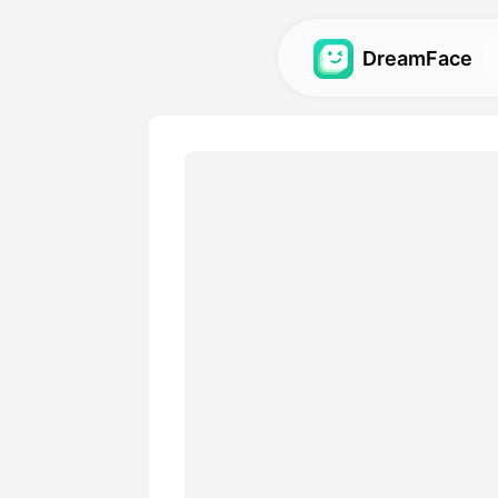
DreamFace
AI-verktøy
Utforsk de kraftigste AI-ve
avatarer, videoer og bilder.
Galleri
Oppdag og gjenskap impone
effekter laget med våre AI-
Priser
Velg en plan med fleksible 
passer dine kreative behov.