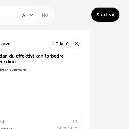
Start Nå
All
No
Kategori
All
Gillar
0
Evelyn
Avatar Video
dan du effektivt kan forbedre
ene dine
Pet Video
ildet skarpere.
AI Video
AI Photo
Trendy Template
old
1:1
øsning
1440:1440