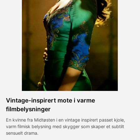
Avatar Video
▼
AI Video
▼
Foto
▼
Andre verktøy
▼
Se alle maler
Vintage-inspirert mote i varme
Galleri
filmbelysninger
En kvinne fra Midtøsten i en vintage inspirert passet kjole,
varm filmisk belysning med skygger som skaper et subtilt
Blogg
sensuelt drama.