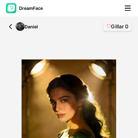
DreamFace
Gillar
0
All
Daniel
AI-verktøy
Avatar Video
▼
AI Video
▼
Foto
▼
Andre verktøy
▼
Se alle verktøy
Maler