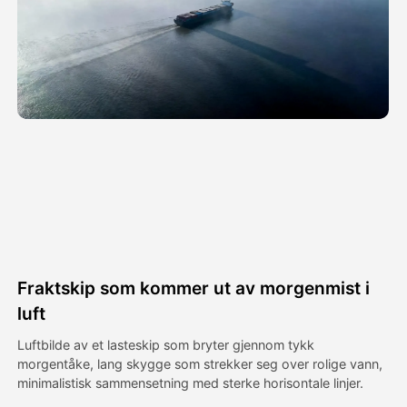
Avatar Video
▼
AI Video
▼
Foto
▼
Andre verktøy
▼
Se alle maler
Fraktskip som kommer ut av morgenmist i
Galleri
luft
Luftbilde av et lasteskip som bryter gjennom tykk
morgentåke, lang skygge som strekker seg over rolige vann,
Blogg
minimalistisk sammensetning med sterke horisontale linjer.