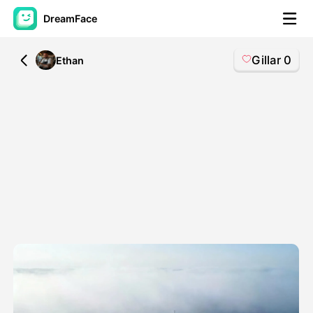
DreamFace
Gillar
0
All
Ethan
AI-verktøy
Avatar Video
▼
AI Video
▼
Foto
▼
Andre verktøy
▼
Se alle verktøy
Maler