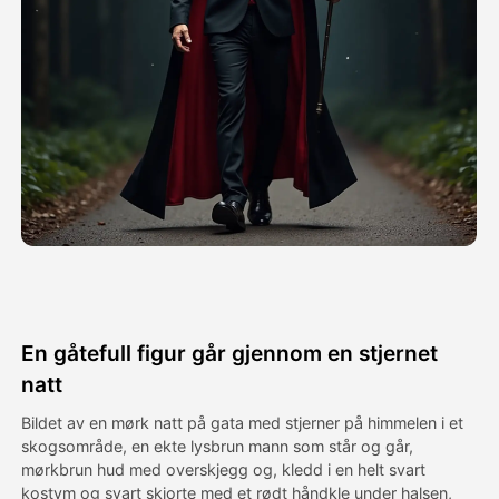
Avatar Video
▼
AI Video
▼
Foto
▼
Andre verktøy
▼
Se alle maler
En gåtefull figur går gjennom en stjernet
Galleri
natt
Bildet av en mørk natt på gata med stjerner på himmelen i et
skogsområde, en ekte lysbrun mann som står og går,
Blogg
mørkbrun hud med overskjegg og, kledd i en helt svart
kostym og svart skjorte med et rødt håndkle under halsen,