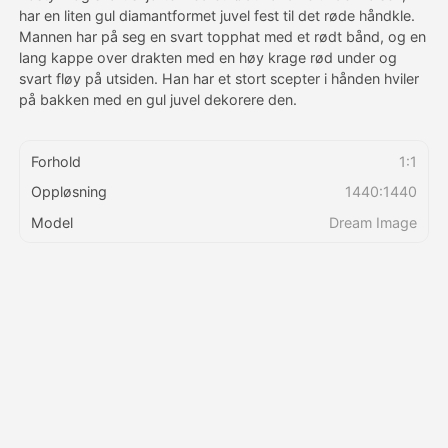
har en liten gul diamantformet juvel fest til det røde håndkle.
Mannen har på seg en svart topphat med et rødt bånd, og en
Priser
lang kappe over drakten med en høy krage rød under og
svart fløy på utsiden. Han har et stort scepter i hånden hviler
på bakken med en gul juvel dekorere den.
API
Forhold
1:1
Oppløsning
1440:1440
Model
Dream Image