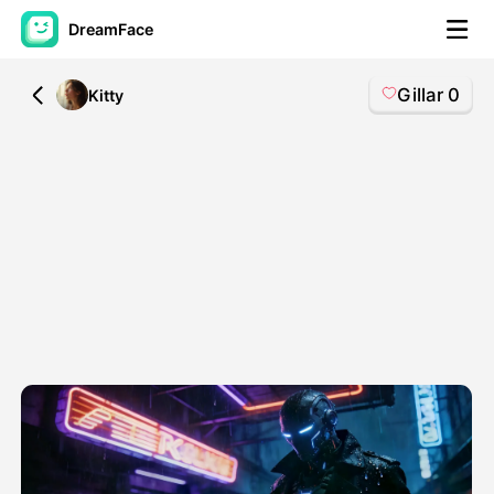
DreamFace
Gillar
0
All
Kitty
AI-verktøy
Avatar Video
▼
AI Video
▼
Foto
▼
Andre verktøy
▼
Se alle verktøy
Maler