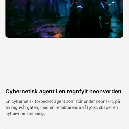
Avatar Video
▼
AI Video
▼
Foto
▼
Andre verktøy
▼
Se alle maler
Cybernetisk agent i en regnfylt neonverden
Galleri
En cybernetisk forbedret agent som står under neonskilt, på
en regnvåt gaten, med en reflekterende våt jord, skaper en
cyber-noir stemning.
Blogg