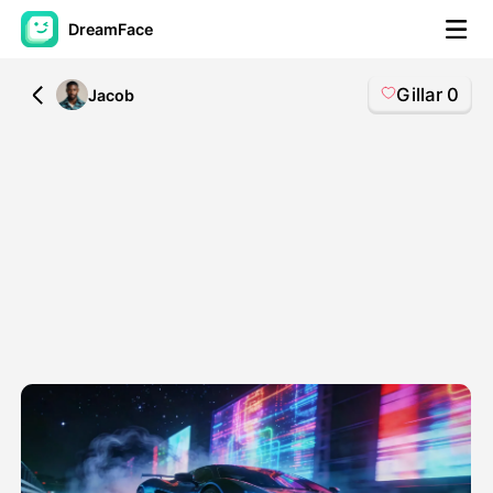
DreamFace
Gillar
0
All
Jacob
AI-verktøy
Avatar Video
▼
AI Video
▼
Foto
▼
Andre verktøy
▼
Se alle verktøy
Maler