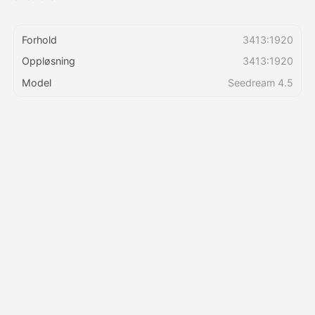
Priser
Forhold
3413:1920
Oppløsning
3413:1920
Model
Seedream 4.5
API