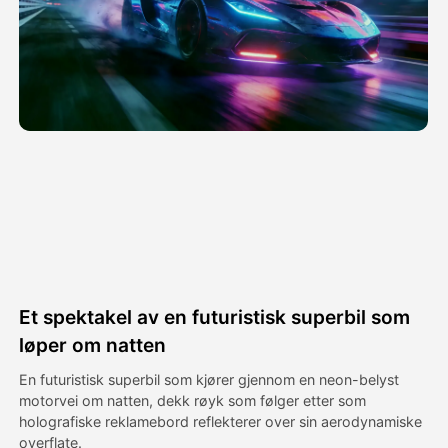
Avatar Video
▼
AI Video
▼
Foto
▼
Andre verktøy
▼
Se alle maler
Et spektakel av en futuristisk superbil som
Galleri
løper om natten
En futuristisk superbil som kjører gjennom en neon-belyst
motorvei om natten, dekk røyk som følger etter som
Blogg
holografiske reklamebord reflekterer over sin aerodynamiske
overflate.