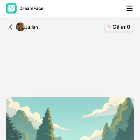
DreamFace
Gillar
0
All
Julian
AI-verktøy
Avatar Video
▼
AI Video
▼
Foto
▼
Andre verktøy
▼
Se alle verktøy
Maler