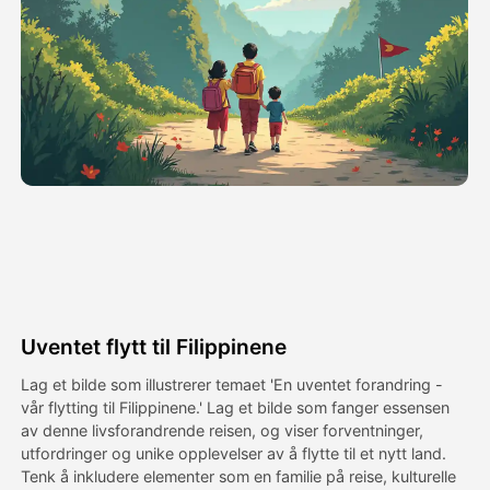
Avatar Video
▼
AI Video
▼
Foto
▼
Andre verktøy
▼
Se alle maler
Uventet flytt til Filippinene
Galleri
Lag et bilde som illustrerer temaet 'En uventet forandring -
vår flytting til Filippinene.' Lag et bilde som fanger essensen
av denne livsforandrende reisen, og viser forventninger,
utfordringer og unike opplevelser av å flytte til et nytt land.
Blogg
Tenk å inkludere elementer som en familie på reise, kulturelle