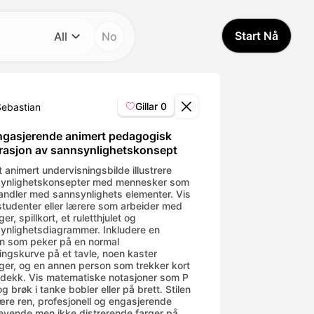
Start Nå
All
No
Kategori
All
Gillar
0
Sebastian
Avatar Video
ngasjerende animert pedagogisk
strasjon av sannsynlighetskonsept
Pet Video
t animert undervisningsbilde illustrere
ynlighetskonsepter med mennesker som
ndler med sannsynlighets elementer. Vis
 studenter eller lærere som arbeider med
AI Video
ger, spillkort, et ruletthjulet og
ynlighetsdiagrammer. Inkludere en
n som peker på en normal
AI Photo
lingskurve på et tavle, noen kaster
nger, og en annen person som trekker kort
t dekk. Vis matematiske notasjoner som P
Trendy Template
og brøk i tanke bobler eller på brett. Stilen
ære ren, profesjonell og engasjerende
evende men ikke distrerende farger på