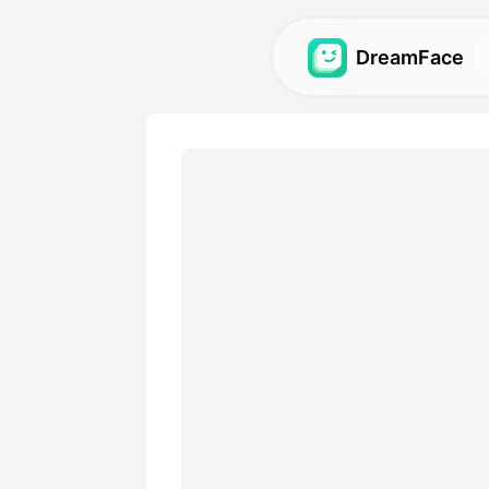
DreamFace
AI-verktøy
Utforsk de kraftigste AI-ve
avatarer, videoer og bilder.
Galleri
Oppdag og gjenskap impone
effekter laget med våre AI-
Priser
Velg en plan med fleksible 
passer dine kreative behov.