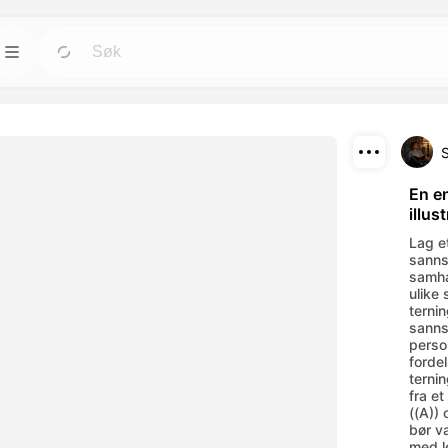
Maler
Gå
Gå
rktøyene for
Start prosjekter raskt med ferdige design for
alle behov.
Last ned
Blogg
Gå
Gå
En e
illu
rende visuelle
Les innsikt, oppdateringer og tips om
Del
verktøy.
Dreamface AI kreativ teknologi.
Lag e
sanns
API
samha
Gå
Gå
ulike
alternativer som
Integrer våre AI-funksjoner enkelt i dine egne
ternin
applikasjoner.
sanns
perso
forde
terni
fra e
((A)) 
bør v
med l