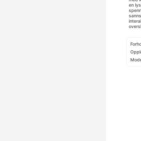
en ly
spenn
sanns
intera
oversk
Forh
Oppl
Mode