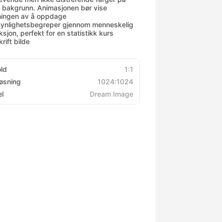
s bakgrunn. Animasjonen bør vise
ingen av å oppdage
ynlighetsbegreper gjennom menneskelig
ksjon, perfekt for en statistikk kurs
rift bilde
old
1:1
øsning
1024:1024
l
Dream Image