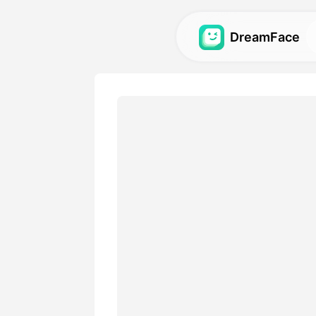
DreamFace
AI-verktøy
Utforsk de kraftigste AI-ve
avatarer, videoer og bilder.
Galleri
Oppdag og gjenskap impone
effekter laget med våre AI-
Priser
Velg en plan med fleksible 
passer dine kreative behov.