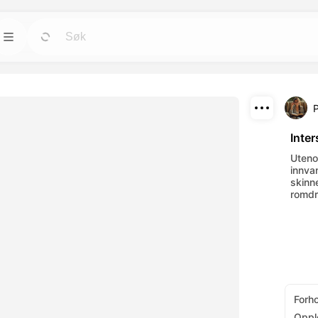
Maler
Gå
Gå
rktøyene for
Start prosjekter raskt med ferdige design for
alle behov.
Last ned
Blogg
Gå
Gå
Inter
rende visuelle
Les innsikt, oppdateringer og tips om
Del
Utenom
verktøy.
Dreamface AI kreativ teknologi.
innva
skinn
romdr
API
Gå
Gå
alternativer som
Integrer våre AI-funksjoner enkelt i dine egne
applikasjoner.
Forh
Oppl