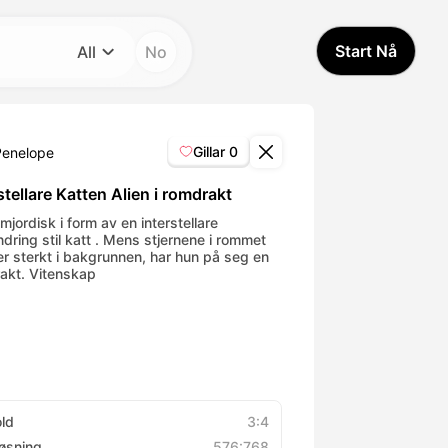
Start Nå
All
No
Kategori
All
Gillar
0
Penelope
Avatar Video
stellare Katten Alien i romdrakt
jordisk i form av en interstellare
ndring stil katt . Mens stjernene i rommet
Pet Video
er sterkt i bakgrunnen, har hun på seg en
akt. Vitenskap
AI Video
AI Photo
Trendy Template
old
3:4
øsning
576:768