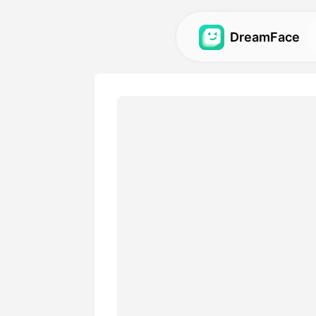
DreamFace
AI-verktøy
Utforsk de kraftigste AI-ve
avatarer, videoer og bilder.
Galleri
Oppdag og gjenskap impone
effekter laget med våre AI-
Priser
Velg en plan med fleksible 
passer dine kreative behov.