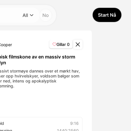
Start Nå
All
No
Kategori
All
Gillar
0
Cooper
Avatar Video
pisk filmskone av en massiv storm
lyn
Pet Video
ssivt stormøye dannes over et mørkt hav,
yser opp hvirvelskyer, voldsom bølger som
er ned, intens og apokalyptisk
temning.
AI Video
AI Photo
Trendy Template
old
9:16
øsning
1440:2560