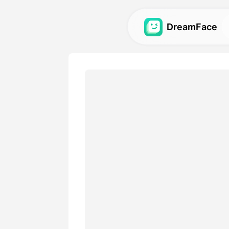
DreamFace
AI-verktøy
Utforsk de kraftigste AI-ve
avatarer, videoer og bilder.
Galleri
Oppdag og gjenskap impone
effekter laget med våre AI-
Priser
Velg en plan med fleksible 
passer dine kreative behov.