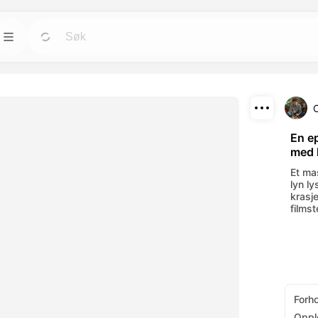
Maler
Gå
Gå
rktøyene for
Start prosjekter raskt med ferdige design for
alle behov.
Last ned
Blogg
Gå
Gå
En e
med 
rende visuelle
Les innsikt, oppdateringer og tips om
Del
verktøy.
Dreamface AI kreativ teknologi.
Et ma
lyn l
API
krasj
Gå
Gå
films
alternativer som
Integrer våre AI-funksjoner enkelt i dine egne
applikasjoner.
Forh
Oppl