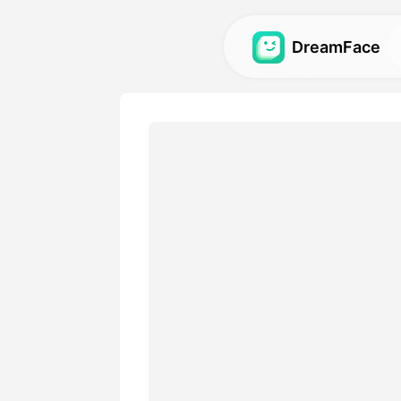
DreamFace
AI-verktøy
Utforsk de kraftigste AI-ve
avatarer, videoer og bilder.
Galleri
Oppdag og gjenskap impone
effekter laget med våre AI-
Priser
Velg en plan med fleksible 
passer dine kreative behov.