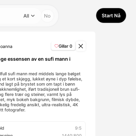
Start Nå
All
No
Kategori
All
Gillar
0
Joanna
Avatar Video
nge essensen av en sufi mann i
n
Pet Video
elfull sufi mann med middels lange bølget
 et kort skjegg, lukket øyne i dyp følelse,
nd lagt på brystet som om tapt i bønn
takknemlighet, iført tradisjonell brun sufi-
AI Video
og flere trær og steiner, varmt lys på
tet, myk bokeh bakgrunn, filmisk dybde,
kelig fredelig ansikt, ultra-realistisk, 4K
AI Photo
tt fotografer.
Trendy Template
old
9:5
øsning
1440:800