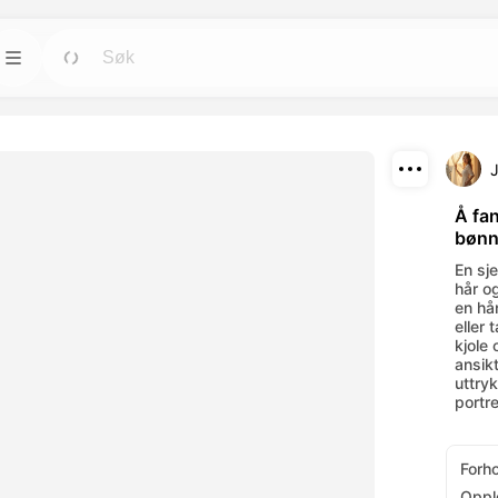
Maler
Gå
Gå
rktøyene for
Start prosjekter raskt med ferdige design for
alle behov.
Last ned
Blogg
Gå
Gå
Å fa
bøn
rende visuelle
Les innsikt, oppdateringer og tips om
Del
verktøy.
Dreamface AI kreativ teknologi.
En sj
hår og
API
en hå
Gå
Gå
eller 
alternativer som
Integrer våre AI-funksjoner enkelt i dine egne
kjole 
applikasjoner.
ansik
uttryk
portre
Forh
Oppl