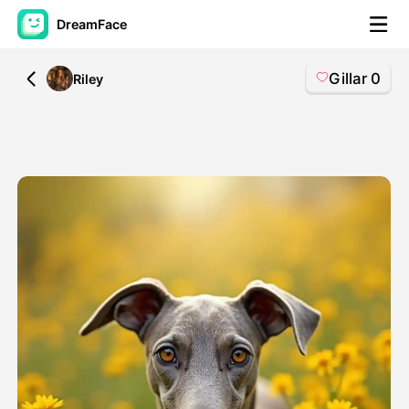
DreamFace
Gillar
0
All
Riley
AI-verktøy
Avatar Video
▼
AI Video
▼
Foto
▼
Andre verktøy
▼
Se alle verktøy
Maler