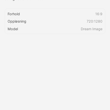
Priser
Forhold
16:9
Oppløsning
720:1280
Model
Dream Image
API