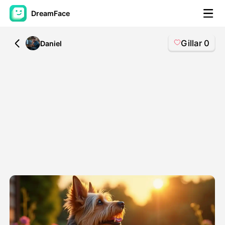
DreamFace
Gillar
0
All
Daniel
AI-verktøy
Avatar Video
▼
AI Video
▼
Foto
▼
Andre verktøy
▼
Se alle verktøy
Maler