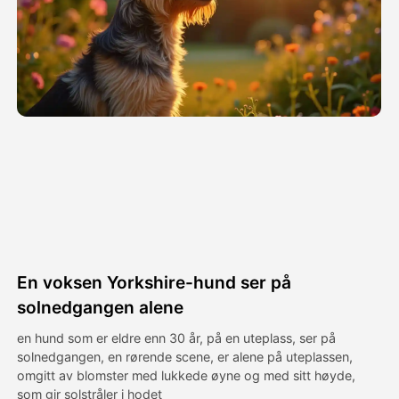
Avatar Video
▼
AI Video
▼
Foto
▼
Andre verktøy
▼
Se alle maler
En voksen Yorkshire-hund ser på
Galleri
solnedgangen alene
en hund som er eldre enn 30 år, på en uteplass, ser på
solnedgangen, en rørende scene, er alene på uteplassen,
Blogg
omgitt av blomster med lukkede øyne og med sitt høyde,
som gir solstråler i hodet