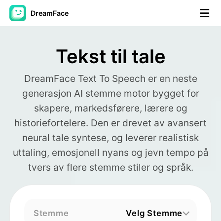
DreamFace
AI-verktøy
Tekst til tale
Avatar Video
▼
DreamFace Text To Speech er en neste
generasjon AI stemme motor bygget for
AI Video
▼
skapere, markedsførere, lærere og
Foto
▼
historiefortelere. Den er drevet av avansert
neural tale syntese, og leverer realistisk
Andre verktøy
▼
uttaling, emosjonell nyans og jevn tempo på
tvers av flere stemme stiler og språk.
Se alle verktøy
Stemme
Velg Stemme
Maler