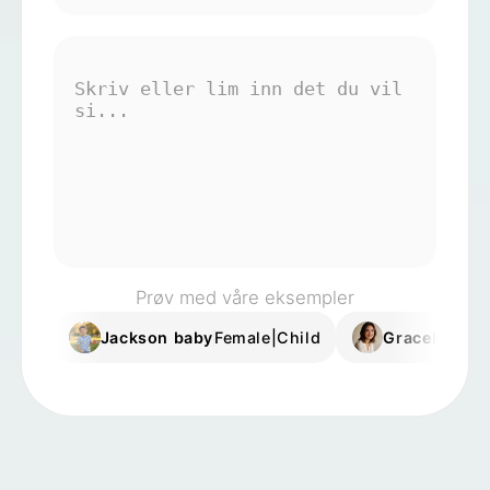
Avatar Video
▼
AI Video
▼
Foto
▼
Andre verktøy
▼
Se alle maler
Prøv med våre eksempler
Jackson baby
Female|Child
Grace
Female
Galleri
Blogg