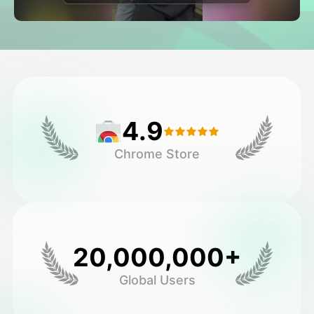
Avatar Video
▼
AI Video
▼
Foto
▼
4.9
Andre verktøy
▼
Chrome Store
Se alle maler
Galleri
20,000,000+
Global Users
Blogg