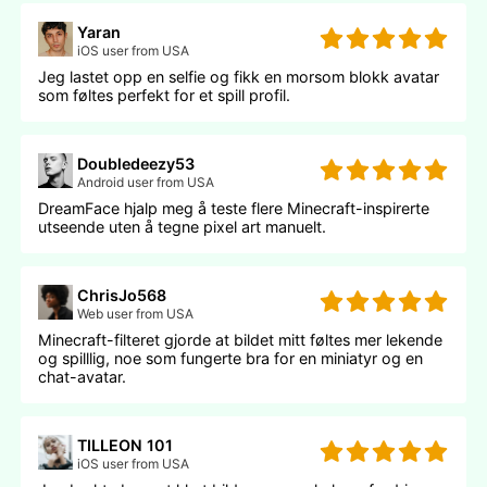
Yaran
iOS user from USA
Jeg lastet opp en selfie og fikk en morsom blokk avatar
som føltes perfekt for et spill profil.
Doubledeezy53
Android user from USA
DreamFace hjalp meg å teste flere Minecraft-inspirerte
utseende uten å tegne pixel art manuelt.
ChrisJo568
Web user from USA
Minecraft-filteret gjorde at bildet mitt føltes mer lekende
og spilllig, noe som fungerte bra for en miniatyr og en
chat-avatar.
TILLEON 101
iOS user from USA