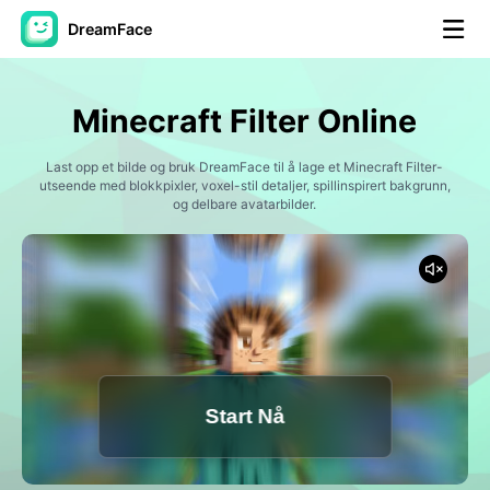
DreamFace
AI-verktøy
Minecraft Filter Online
Avatar Video
▼
Last opp et bilde og bruk DreamFace til å lage et Minecraft Filter-
utseende med blokkpixler, voxel-stil detaljer, spillinspirert bakgrunn,
AI Video
og delbare avatarbilder.
▼
Foto
▼
Andre verktøy
▼
Se alle verktøy
Start Nå
Maler