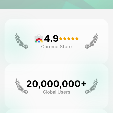
Avatar Video
▼
AI Video
▼
4.9
Foto
▼
Chrome Store
Andre verktøy
▼
Se alle maler
20,000,000+
Galleri
Global Users
Blogg