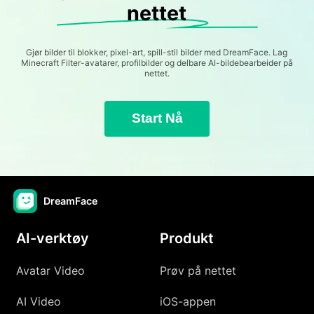
nettet
Gjør bilder til blokker, pixel-art, spill-stil bilder med DreamFace. Lag
Minecraft Filter-avatarer, profilbilder og delbare AI-bildebearbeider på
nettet.
Start Nå
DreamFace
AI-verktøy
Produkt
Avatar Video
Prøv på nettet
AI Video
iOS-appen