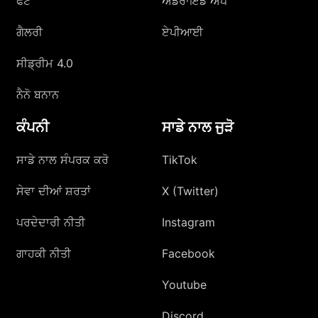
ਫੋਟੋ
ਐਂਡਰਾਇਡ ਐਪ
ਗੈਲਰੀ
ਏਪੀਆਈ
ਸੀਡ੍ਰੀਮ 4.0
ਨੈਨੋ ਬਨਾਨ
ਕੰਪਨੀ
ਸਾਡੇ ਨਾਲ ਜੁੜੋ
ਸਾਡੇ ਨਾਲ ਸੰਪਰਕ ਕਰੋ
TikTok
ਸੇਵਾ ਦੀਆਂ ਸ਼ਰਤਾਂ
X (Twitter)
ਪਰਦੇਦਾਰੀ ਨੀਤੀ
Instagram
ਗਾਹਕੀ ਨੀਤੀ
Facebook
Youtube
Discord