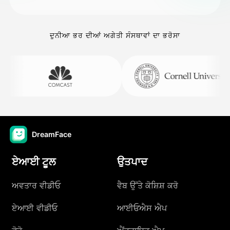
ਦੁਨੀਆ ਭਰ ਦੀਆਂ ਅਗੇਤੀ ਸੰਸਥਾਵਾਂ ਦਾ ਭਰੋਸਾ
DreamFace
ਏਆਈ ਟੂਲ
ਉਤਪਾਦ
ਅਵਤਾਰ ਵੀਡੀਓ
ਵੈਬ ਉੱਤੇ ਕੋਸ਼ਿਸ਼ ਕਰੋ
ਏਆਈ ਵੀਡੀਓ
ਆਈਓਐਸ ਐਪ