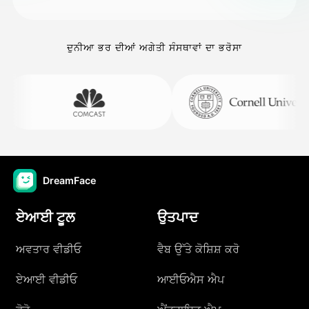
ਦੁਨੀਆ ਭਰ ਦੀਆਂ ਅਗੇਤੀ ਸੰਸਥਾਵਾਂ ਦਾ ਭਰੋਸਾ
DreamFace
ਏਆਈ ਟੂਲ
ਉਤਪਾਦ
ਅਵਤਾਰ ਵੀਡੀਓ
ਵੈਬ ਉੱਤੇ ਕੋਸ਼ਿਸ਼ ਕਰੋ
ਏਆਈ ਵੀਡੀਓ
ਆਈਓਐਸ ਐਪ