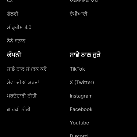
ਫੋਟੋ
ਐਂਡਰਾਇਡ ਐਪ
ਗੈਲਰੀ
ਏਪੀਆਈ
ਸੀਡ੍ਰੀਮ 4.0
ਨੈਨੋ ਬਨਾਨ
ਕੰਪਨੀ
ਸਾਡੇ ਨਾਲ ਜੁੜੋ
ਸਾਡੇ ਨਾਲ ਸੰਪਰਕ ਕਰੋ
TikTok
ਸੇਵਾ ਦੀਆਂ ਸ਼ਰਤਾਂ
X (Twitter)
ਪਰਦੇਦਾਰੀ ਨੀਤੀ
Instagram
ਗਾਹਕੀ ਨੀਤੀ
Facebook
Youtube
Discord