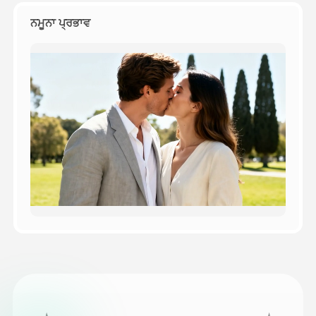
ਨਮੂਨਾ ਪ੍ਰਭਾਵ
ਕੀਮਤ
API