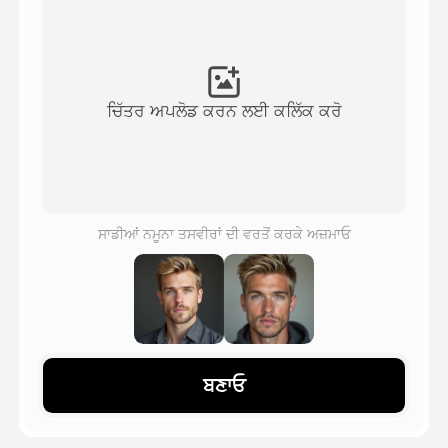
ਅਵਤਾਰ ਵੀਡੀਓ
▼
ਏਆਈ ਵੀਡੀਓ
▼
ਚਿੱਤਰ ਅਪਲੋਡ ਕਰਨ ਲਈ ਕਲਿੱਕ ਕਰੋ
ਫੋਟੋ
▼
ਹੋਰ ਸਾਧਨ
▼
ਸਾਡੀਆਂ ਨਮੂਨਾ ਤਸਵੀਰਾਂ ਦੀ ਵਰਤੋਂ ਕਰਕੇ ਅਜ਼ਮਾਓ
ਸਾਰੇ ਟੈਂਪਲੇਟ ਵੇਖੋ
ਗੈਲਰੀ
ਬਣਾਓ
ਬਲੌਗ