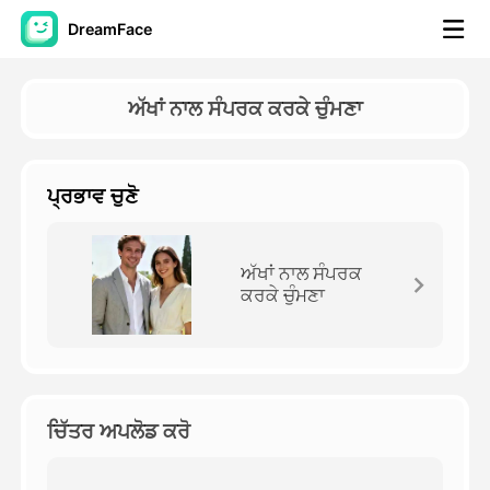
DreamFace
ਐਆਈ ਟੂਲਜ਼
ਅੱਖਾਂ ਨਾਲ ਸੰਪਰਕ ਕਰਕੇ ਚੁੰਮਣਾ
ਅਵਤਾਰ ਵੀਡੀਓ
▼
ਪ੍ਰਭਾਵ ਚੁਣੋ
ਏਆਈ ਵੀਡੀਓ
▼
ਫੋਟੋ
▼
ਅੱਖਾਂ ਨਾਲ ਸੰਪਰਕ
ਕਰਕੇ ਚੁੰਮਣਾ
ਹੋਰ ਸਾਧਨ
▼
ਸਾਰੇ ਟੂਲਜ਼ ਵੇਖੋ
ਚਿੱਤਰ ਅਪਲੋਡ ਕਰੋ
ਟੈਂਪਲੇਟ