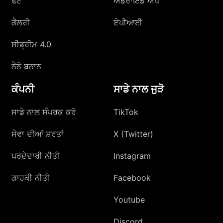
ਫੋਟੋ
ਐਂਡਰਾਇਡ ਐਪ
ਗੈਲਰੀ
ਏਪੀਆਈ
ਸੀਡ੍ਰੀਮ 4.0
ਨੈਨੋ ਬਨਾਨ
ਕੰਪਨੀ
ਸਾਡੇ ਨਾਲ ਜੁੜੋ
ਸਾਡੇ ਨਾਲ ਸੰਪਰਕ ਕਰੋ
TikTok
ਸੇਵਾ ਦੀਆਂ ਸ਼ਰਤਾਂ
X (Twitter)
ਪਰਦੇਦਾਰੀ ਨੀਤੀ
Instagram
ਗਾਹਕੀ ਨੀਤੀ
Facebook
Youtube
Discord