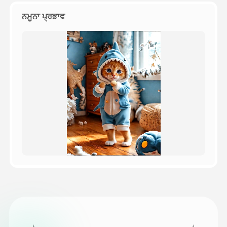
ਨਮੂਨਾ ਪ੍ਰਭਾਵ
ਕੀਮਤ
API