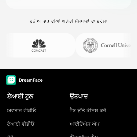
ਦੁਨੀਆ ਭਰ ਦੀਆਂ ਅਗੇਤੀ ਸੰਸਥਾਵਾਂ ਦਾ ਭਰੋਸਾ
DreamFace
ਏਆਈ ਟੂਲ
ਉਤਪਾਦ
ਅਵਤਾਰ ਵੀਡੀਓ
ਵੈਬ ਉੱਤੇ ਕੋਸ਼ਿਸ਼ ਕਰੋ
ਏਆਈ ਵੀਡੀਓ
ਆਈਓਐਸ ਐਪ