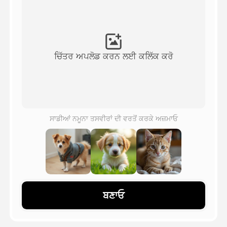
ਅਵਤਾਰ ਵੀਡੀਓ
▼
ਏਆਈ ਵੀਡੀਓ
▼
ਚਿੱਤਰ ਅਪਲੋਡ ਕਰਨ ਲਈ ਕਲਿੱਕ ਕਰੋ
ਫੋਟੋ
▼
ਹੋਰ ਸਾਧਨ
▼
ਸਾਡੀਆਂ ਨਮੂਨਾ ਤਸਵੀਰਾਂ ਦੀ ਵਰਤੋਂ ਕਰਕੇ ਅਜ਼ਮਾਓ
ਸਾਰੇ ਟੈਂਪਲੇਟ ਵੇਖੋ
ਗੈਲਰੀ
ਬਣਾਓ
ਬਲੌਗ