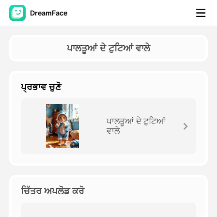
DreamFace
ਐਆਈ ਟੂਲਜ਼
ਪਾਲਤੂਆਂ ਦੇ ਟੁਟਿਆਂ ਵਾਲੇ
ਅਵਤਾਰ ਵੀਡੀਓ
▼
ਪ੍ਰਭਾਵ ਚੁਣੋ
ਏਆਈ ਵੀਡੀਓ
▼
ਫੋਟੋ
▼
ਪਾਲਤੂਆਂ ਦੇ ਟੁਟਿਆਂ
ਵਾਲੇ
ਹੋਰ ਸਾਧਨ
▼
ਸਾਰੇ ਟੂਲਜ਼ ਵੇਖੋ
ਚਿੱਤਰ ਅਪਲੋਡ ਕਰੋ
ਟੈਂਪਲੇਟ