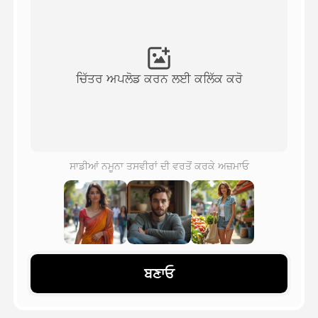
ਅਵਤਾਰ ਵੀਡੀਓ
▼
ਏਆਈ ਵੀਡੀਓ
▼
ਚਿੱਤਰ ਅਪਲੋਡ ਕਰਨ ਲਈ ਕਲਿੱਕ ਕਰੋ
ਫੋਟੋ
▼
ਹੋਰ ਸਾਧਨ
▼
ਸਾਡੀਆਂ ਨਮੂਨਾ ਤਸਵੀਰਾਂ ਦੀ ਵਰਤੋਂ ਕਰਕੇ ਅਜ਼ਮਾਓ
ਸਾਰੇ ਟੈਂਪਲੇਟ ਵੇਖੋ
ਗੈਲਰੀ
ਬਣਾਓ
ਬਲੌਗ