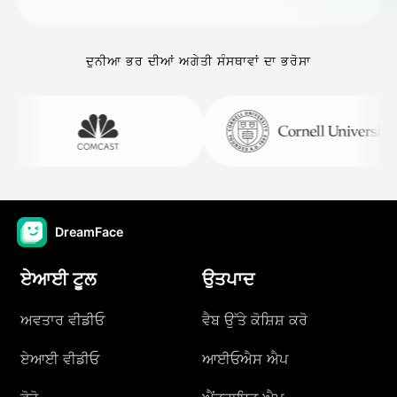
ਦੁਨੀਆ ਭਰ ਦੀਆਂ ਅਗੇਤੀ ਸੰਸਥਾਵਾਂ ਦਾ ਭਰੋਸਾ
DreamFace
ਏਆਈ ਟੂਲ
ਉਤਪਾਦ
ਅਵਤਾਰ ਵੀਡੀਓ
ਵੈਬ ਉੱਤੇ ਕੋਸ਼ਿਸ਼ ਕਰੋ
ਏਆਈ ਵੀਡੀਓ
ਆਈਓਐਸ ਐਪ