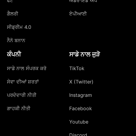
ਫੋਟੋ
ਐਂਡਰਾਇਡ ਐਪ
ਗੈਲਰੀ
ਏਪੀਆਈ
ਸੀਡ੍ਰੀਮ 4.0
ਨੈਨੋ ਬਨਾਨ
ਕੰਪਨੀ
ਸਾਡੇ ਨਾਲ ਜੁੜੋ
ਸਾਡੇ ਨਾਲ ਸੰਪਰਕ ਕਰੋ
TikTok
ਸੇਵਾ ਦੀਆਂ ਸ਼ਰਤਾਂ
X (Twitter)
ਪਰਦੇਦਾਰੀ ਨੀਤੀ
Instagram
ਗਾਹਕੀ ਨੀਤੀ
Facebook
Youtube
Discord