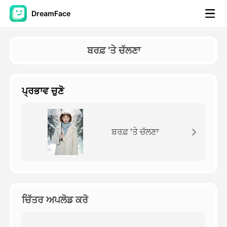
DreamFace
ਐਆਈ ਟੂਲਜ਼
ਬਰਫ਼ 'ਤੇ ਚੱਲਣਾ
ਅਵਤਾਰ ਵੀਡੀਓ
▼
ਪ੍ਰਭਾਵ ਚੁਣੋ
ਏਆਈ ਵੀਡੀਓ
▼
ਫੋਟੋ
▼
ਬਰਫ਼ 'ਤੇ ਚੱਲਣਾ
ਹੋਰ ਸਾਧਨ
▼
ਸਾਰੇ ਟੂਲਜ਼ ਵੇਖੋ
ਚਿੱਤਰ ਅਪਲੋਡ ਕਰੋ
ਟੈਂਪਲੇਟ