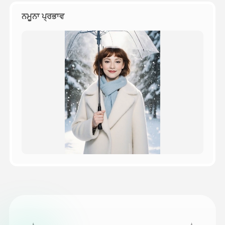
ਨਮੂਨਾ ਪ੍ਰਭਾਵ
ਕੀਮਤ
API