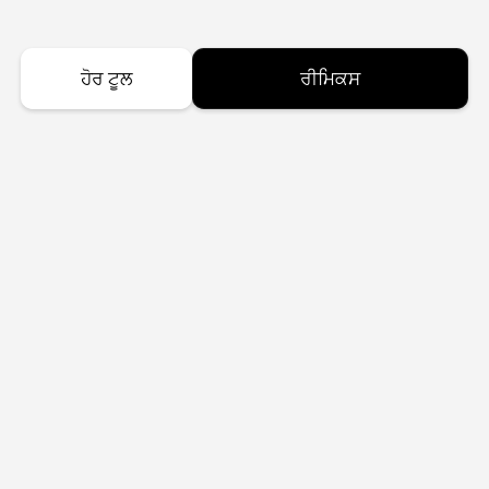
ਹੋਰ ਟੂਲ
ਰੀਮਿਕਸ