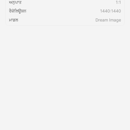
ਅਨੁਪਾਤ
1:1
ਰੈਜ਼ੋਲਿਊਸ਼ਨ
1440:1440
ਕੀਮਤ
ਮਾਡਲ
Dream Image
API