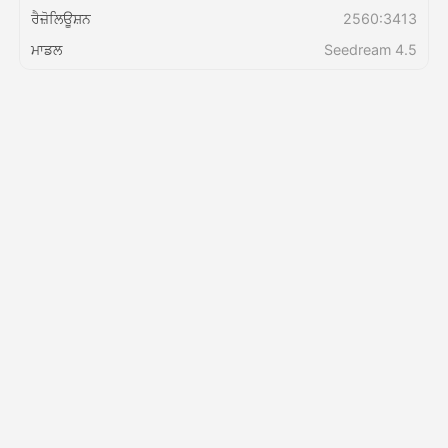
ਰੈਜ਼ੋਲਿਊਸ਼ਨ
2560:3413
ਮਾਡਲ
Seedream 4.5
ਕੀਮਤ
API