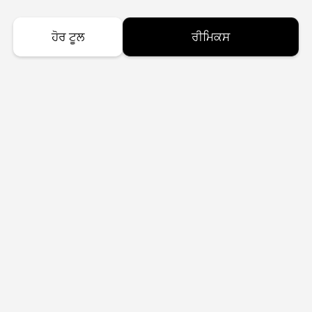
ਹੋਰ ਟੂਲ
ਰੀਮਿਕਸ