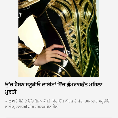
ਅਵਤਾਰ ਵੀਡੀਓ
▼
ਏਆਈ ਵੀਡੀਓ
▼
ਫੋਟੋ
▼
ਹੋਰ ਸਾਧਨ
▼
ਸਾਰੇ ਟੈਂਪਲੇਟ ਵੇਖੋ
ਉੱਚ ਫੈਸ਼ਨ ਸਟੂਡੀਓ ਲਾਈਟਾਂ ਵਿੱਚ ਗੁੰਮਰਾਹਕੁੰਨ ਮਹਿਲਾ
ਗੈਲਰੀ
ਮੂਰਤੀ
ਕਾਲੇ ਅਤੇ ਸੋਨੇ ਦੇ ਉੱਚ ਫੈਸ਼ਨ ਕੱਪੜੇ ਵਿੱਚ ਇੱਕ ਔਰਤ ਦੇ ਬੁੱਤ, ਚਮਕਦਾਰ ਸਟੂਡੀਓ
ਲਾਈਟ, ਲਗਜ਼ਰੀ ਸ਼ੀਕ ਸੰਕਲਪ-ਫੋਟੋ ਸ਼ੈਲੀ.
ਬਲੌਗ