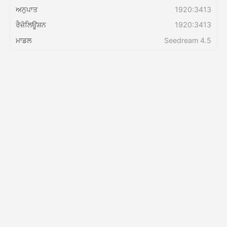
ਅਨੁਪਾਤ
1920:3413
ਰੈਜ਼ੋਲਿਊਸ਼ਨ
1920:3413
ਕੀਮਤ
ਮਾਡਲ
Seedream 4.5
API