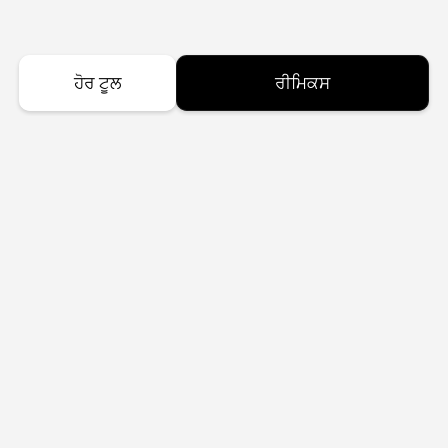
ਹੋਰ ਟੂਲ
ਰੀਮਿਕਸ