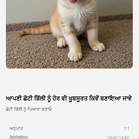
ਅਵਤਾਰ ਵੀਡੀਓ
▼
ਏਆਈ ਵੀਡੀਓ
▼
ਫੋਟੋ
▼
ਹੋਰ ਸਾਧਨ
▼
ਸਾਰੇ ਟੈਂਪਲੇਟ ਵੇਖੋ
ਆਪਣੀ ਛੋਟੀ ਬਿੱਲੀ ਨੂੰ ਹੋਰ ਵੀ ਖੂਬਸੂਰਤ ਕਿਵੇਂ ਬਣਾਇਆ ਜਾਵੇ
ਗੈਲਰੀ
ਛੋਟੀ ਬਿੱਲੀ ਨੂੰ ਪਿਆਰਾ ਬਣਾਓ
ਅਨੁਪਾਤ
1:1
ਬਲੌਗ
ਰੈਜ਼ੋਲਿਊਸ਼ਨ
1440:1440