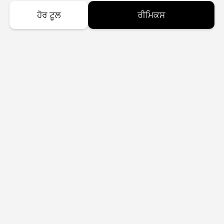
ਹੋਰ ਟੂਲ
ਰੀਮਿਕਸ