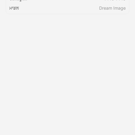
ਮਾਡਲ
Dream Image
ਕੀਮਤ
API