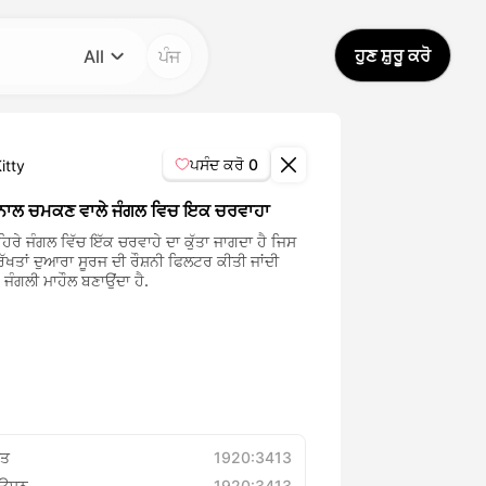
ਹੁਣ ਸ਼ੁਰੂ ਕਰੋ
All
ਪੰਜ
ਕਾਟੀਗਰੀ
All
ਪਸੰਦ ਕਰੋ
0
itty
Avatar Video
 ਨਾਲ ਚਮਕਣ ਵਾਲੇ ਜੰਗਲ ਵਿਚ ਇਕ ਚਰਵਾਹਾ
ਿਰੇ ਜੰਗਲ ਵਿੱਚ ਇੱਕ ਚਰਵਾਹੇ ਦਾ ਕੁੱਤਾ ਜਾਗਦਾ ਹੈ ਜਿਸ
ੱਖਤਾਂ ਦੁਆਰਾ ਸੂਰਜ ਦੀ ਰੌਸ਼ਨੀ ਫਿਲਟਰ ਕੀਤੀ ਜਾਂਦੀ
Pet Video
ਕ ਜੰਗਲੀ ਮਾਹੌਲ ਬਣਾਉਂਦਾ ਹੈ.
AI Video
AI Photo
Trendy Template
ਾਤ
1920:3413
ਿਊਸ਼ਨ
1920:3413