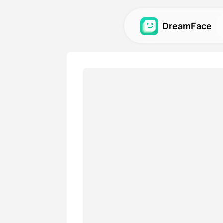
DreamFace
ਐਆਈ ਟੂਲਜ਼
ਐਵਟਾਰ, ਵੀਡੀਓ ਅਤੇ ਚਿੱਤਰਾਂ ਲਈ 
ਐਆਈ ਟੂਲਜ਼ ਦੀ ਖੋਜ ਕਰੋ.
ਗੈਲਰੀ
ਸਾਡੇ ਐਆਈ ਟੂਲਜ਼ ਦੁਆਰਾ ਬਣਾਏ 
ਪ੍ਰਭਾਵਾਂ ਦੀ ਖੋਜ ਕਰੋ ਅਤੇ ਉਹਨਾਂ ਨ
ਕੀਮਤ
ਆਪਣੀਆਂ ਰਚਨਾਤਮਕ ਲੋੜਾਂ ਨਾਲ ਮੇ
ਵਿਕਲਪਾਂ ਵਾਲੀ ਯੋਜਨਾ ਚੁਣੋ।