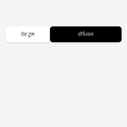
ਹੋਰ ਟੂਲ
ਰੀਮਿਕਸ