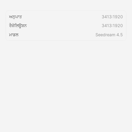
ਕੀਮਤ
ਅਨੁਪਾਤ
3413:1920
ਰੈਜ਼ੋਲਿਊਸ਼ਨ
3413:1920
ਮਾਡਲ
Seedream 4.5
API