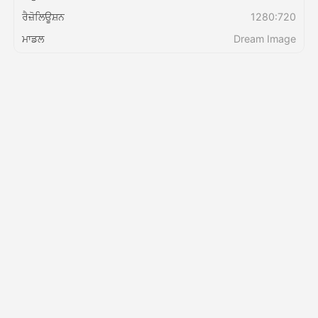
ਰੈਜ਼ੋਲਿਊਸ਼ਨ
1280:720
ਕੀਮਤ
ਮਾਡਲ
Dream Image
API