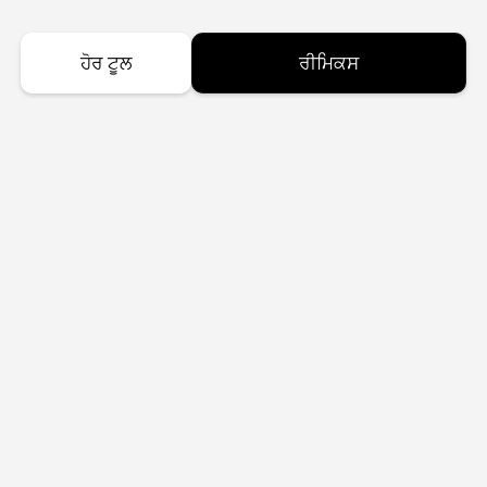
ਹੋਰ ਟੂਲ
ਰੀਮਿਕਸ