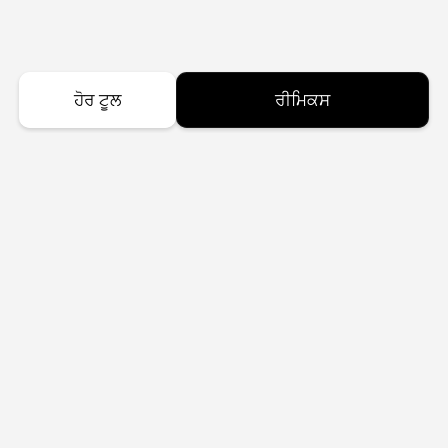
ਹੋਰ ਟੂਲ
ਰੀਮਿਕਸ