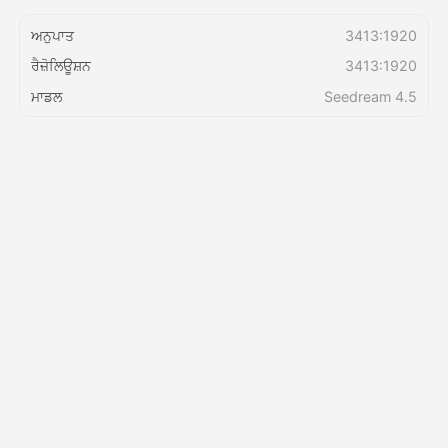
ਅਨੁਪਾਤ
3413:1920
ਕੀਮਤ
ਰੈਜ਼ੋਲਿਊਸ਼ਨ
3413:1920
ਮਾਡਲ
Seedream 4.5
API