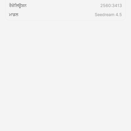
ਰੈਜ਼ੋਲਿਊਸ਼ਨ
2560:3413
ਮਾਡਲ
Seedream 4.5
ਕੀਮਤ
API