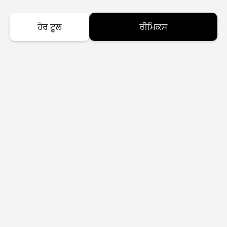
ਹੋਰ ਟੂਲ
ਰੀਮਿਕਸ