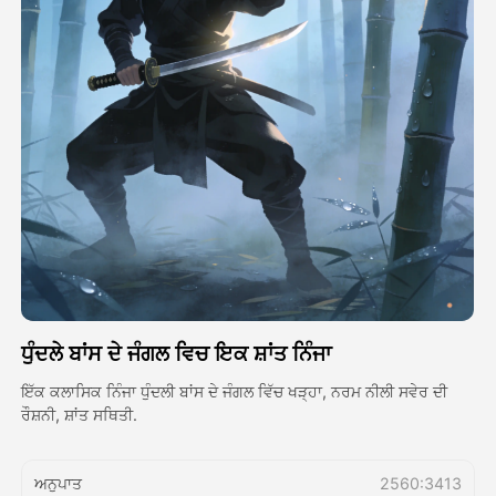
ਅਵਤਾਰ ਵੀਡੀਓ
▼
ਏਆਈ ਵੀਡੀਓ
▼
ਫੋਟੋ
▼
ਹੋਰ ਸਾਧਨ
▼
ਸਾਰੇ ਟੈਂਪਲੇਟ ਵੇਖੋ
ਧੁੰਦਲੇ ਬਾਂਸ ਦੇ ਜੰਗਲ ਵਿਚ ਇਕ ਸ਼ਾਂਤ ਨਿੰਜਾ
ਗੈਲਰੀ
ਇੱਕ ਕਲਾਸਿਕ ਨਿੰਜਾ ਧੁੰਦਲੀ ਬਾਂਸ ਦੇ ਜੰਗਲ ਵਿੱਚ ਖੜ੍ਹਾ, ਨਰਮ ਨੀਲੀ ਸਵੇਰ ਦੀ
ਰੌਸ਼ਨੀ, ਸ਼ਾਂਤ ਸਥਿਤੀ.
ਬਲੌਗ
ਅਨੁਪਾਤ
2560:3413