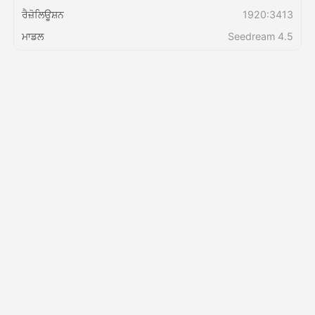
ਰੈਜ਼ੋਲਿਊਸ਼ਨ
1920:3413
ਕੀਮਤ
ਮਾਡਲ
Seedream 4.5
API