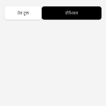
ਹੋਰ ਟੂਲ
ਰੀਮਿਕਸ