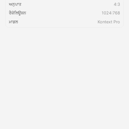
ਅਨੁਪਾਤ
4:3
ਰੈਜ਼ੋਲਿਊਸ਼ਨ
1024:768
ਕੀਮਤ
ਮਾਡਲ
Kontext Pro
API