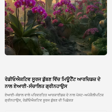
ਅਵਤਾਰ ਵੀਡੀਓ
▼
ਏਆਈ ਵੀਡੀਓ
▼
ਫੋਟੋ
▼
ਹੋਰ ਸਾਧਨ
▼
ਸਾਰੇ ਟੈਂਪਲੇਟ ਵੇਖੋ
ਰੇਡੀਓਐਕਟਿਵ ਸੂਰਜ ਡੁੱਬਣ ਵਿੱਚ ਮਿਊਟੈਂਟ ਆਰਚਿਡਜ਼ ਦੇ
ਗੈਲਰੀ
ਨਾਲ ਏਆਈ-ਸੰਚਾਲਿਤ ਗ੍ਰੀਨਹਾਉਸ
ਏਆਈ-ਸੰਭਾਲ ਵਾਲੇ ਪਰਿਵਰਤਿਤ ਆਰਕਾਈਡਜ਼ ਦੇ ਨਾਲ ਪੋਸਟ-ਅਪੋਕੈਲੀਪਟਿਕ
ਗ੍ਰੀਨਹਾਉਸ, ਰੇਡੀਓਐਕਟਿਵ ਸੂਰਜ ਡੁੱਬਣ ਦੀ ਪਿਛੋਕੜ
ਬਲੌਗ