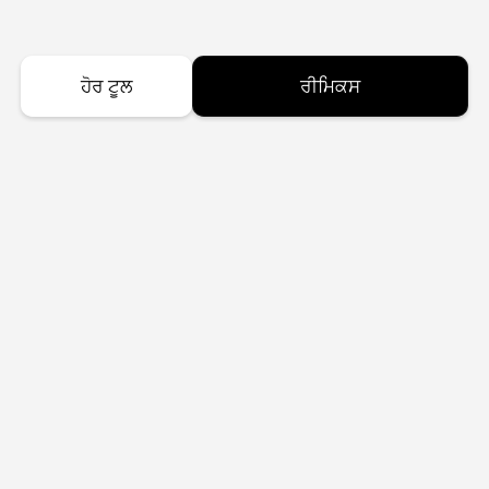
ਹੋਰ ਟੂਲ
ਰੀਮਿਕਸ