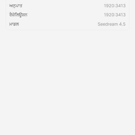
ਅਨੁਪਾਤ
1920:3413
ਰੈਜ਼ੋਲਿਊਸ਼ਨ
1920:3413
ਕੀਮਤ
ਮਾਡਲ
Seedream 4.5
API