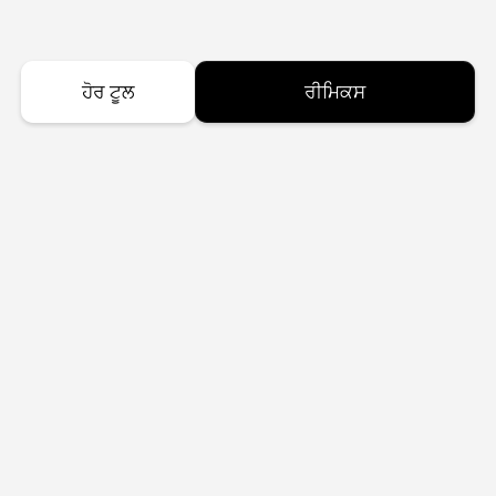
ਹੋਰ ਟੂਲ
ਰੀਮਿਕਸ