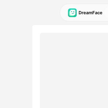
DreamFace
ਐਆਈ ਟੂਲਜ਼
ਐਵਟਾਰ, ਵੀਡੀਓ ਅਤੇ ਚਿੱਤਰਾਂ ਲਈ 
ਐਆਈ ਟੂਲਜ਼ ਦੀ ਖੋਜ ਕਰੋ.
ਗੈਲਰੀ
ਸਾਡੇ ਐਆਈ ਟੂਲਜ਼ ਦੁਆਰਾ ਬਣਾਏ 
ਪ੍ਰਭਾਵਾਂ ਦੀ ਖੋਜ ਕਰੋ ਅਤੇ ਉਹਨਾਂ ਨ
ਕੀਮਤ
ਆਪਣੀਆਂ ਰਚਨਾਤਮਕ ਲੋੜਾਂ ਨਾਲ ਮੇ
ਵਿਕਲਪਾਂ ਵਾਲੀ ਯੋਜਨਾ ਚੁਣੋ।