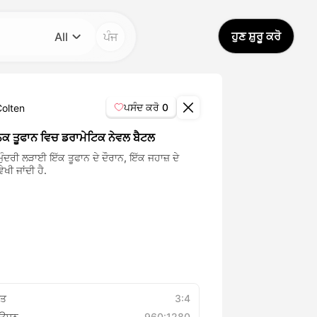
ਹੁਣ ਸ਼ੁਰੂ ਕਰੋ
All
ਪੰਜ
ਕਾਟੀਗਰੀ
All
ਪਸੰਦ ਕਰੋ
0
Colten
Avatar Video
 ਤੂਫਾਨ ਵਿਚ ਡਰਾਮੇਟਿਕ ਨੇਵਲ ਬੈਟਲ
ੁੰਦਰੀ ਲੜਾਈ ਇੱਕ ਤੂਫਾਨ ਦੇ ਦੌਰਾਨ, ਇੱਕ ਜਹਾਜ਼ ਦੇ
 ਵੇਖੀ ਜਾਂਦੀ ਹੈ.
Pet Video
AI Video
AI Photo
Trendy Template
ਾਤ
3:4
ਿਊਸ਼ਨ
960:1280