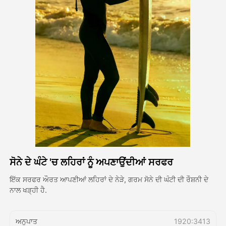
ਅਵਤਾਰ ਵੀਡੀਓ
▼
ਏਆਈ ਵੀਡੀਓ
▼
ਫੋਟੋ
▼
ਹੋਰ ਸਾਧਨ
▼
ਸਾਰੇ ਟੈਂਪਲੇਟ ਵੇਖੋ
ਸੋਨੇ ਦੇ ਘੰਟੇ 'ਚ ਲਹਿਰਾਂ ਨੂੰ ਅਪਣਾਉਂਦੀਆਂ ਸਰਫਰ
ਗੈਲਰੀ
ਇੱਕ ਸਰਫਰ ਔਰਤ ਆਪਣੀਆਂ ਲਹਿਰਾਂ ਦੇ ਨੇੜੇ, ਗਰਮ ਸੋਨੇ ਦੀ ਘੰਟੀ ਦੀ ਰੌਸ਼ਨੀ ਦੇ
ਨਾਲ ਖੜ੍ਹੀ ਹੈ.
ਬਲੌਗ
ਅਨੁਪਾਤ
1920:3413