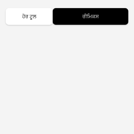
ਹੋਰ ਟੂਲ
ਰੀਮਿਕਸ