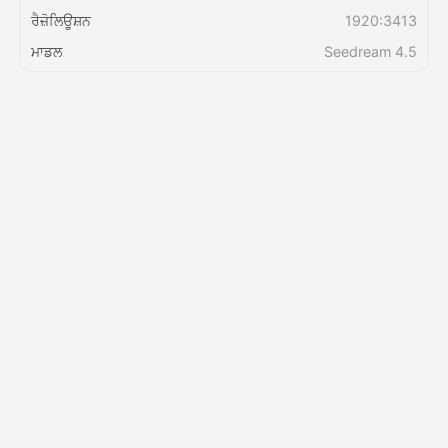
ਰੈਜ਼ੋਲਿਊਸ਼ਨ
1920:3413
ਕੀਮਤ
ਮਾਡਲ
Seedream 4.5
API