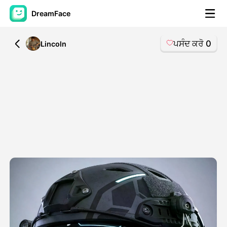
DreamFace
ਪਸੰਦ ਕਰੋ
0
All
Lincoln
ਐਆਈ ਟੂਲਜ਼
ਅਵਤਾਰ ਵੀਡੀਓ
▼
ਏਆਈ ਵੀਡੀਓ
▼
ਫੋਟੋ
▼
ਹੋਰ ਸਾਧਨ
▼
ਸਾਰੇ ਟੂਲਜ਼ ਵੇਖੋ
ਟੈਂਪਲੇਟ