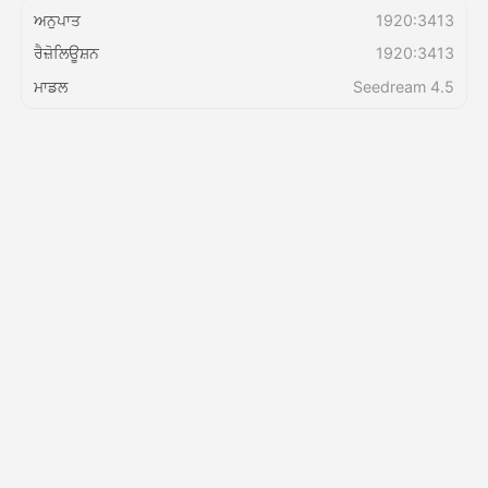
ਅਨੁਪਾਤ
1920:3413
ਰੈਜ਼ੋਲਿਊਸ਼ਨ
1920:3413
ਕੀਮਤ
ਮਾਡਲ
Seedream 4.5
API