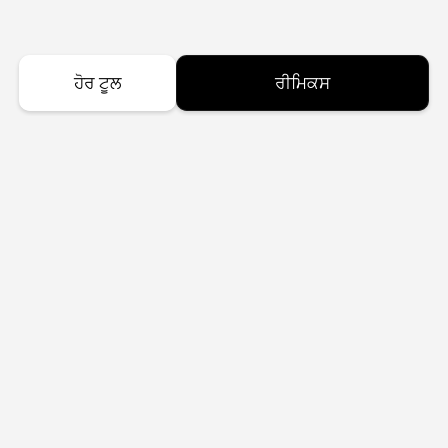
ਹੋਰ ਟੂਲ
ਰੀਮਿਕਸ